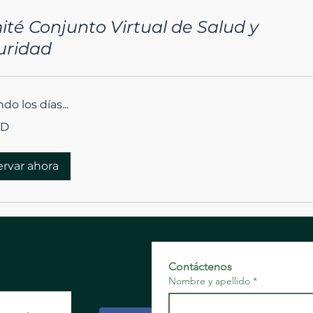
té Conjunto Virtual de Salud y
uridad
do los días...
AD
es
rvar ahora
Contáctenos
Nombre y apellido
*