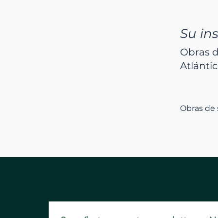
Su in
Obras d
Atlánti
Obras de 