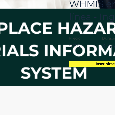
WHMIS e
línea - In
Precio
Duraci
$25
3 ho
Inscribirse