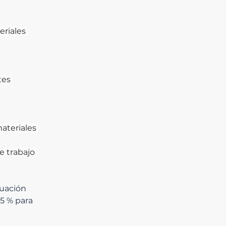
riales 
tes 
ateriales 
e trabajo 
luación 
5 % para 