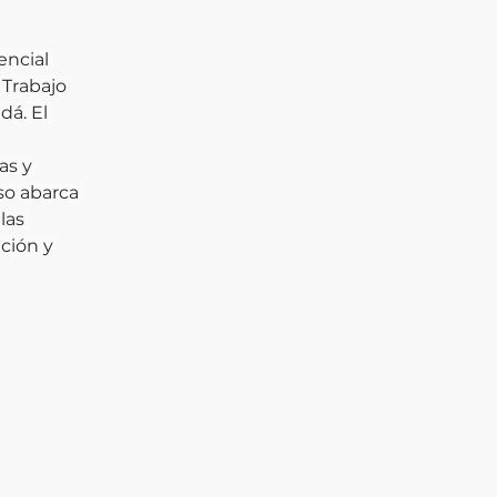
encial 
 Trabajo 
á. El 
as y 
so abarca 
las 
ción y 