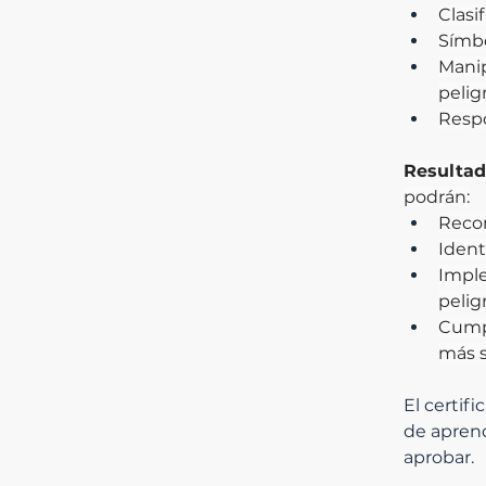
Clasi
Símb
Manip
pelig
Respo
Resultad
podrán:
Recon
Ident
Imple
pelig
Cumpl
más 
El certifi
de aprend
aprobar.