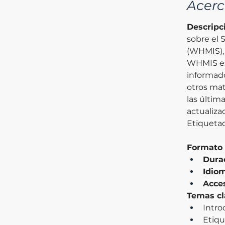
Acerc
Descripci
sobre el 
(WHMIS), 
WHMIS est
informado
otros mate
las últim
actualiza
Etiqueta
Formato 
Dura
Idio
Acce
Temas cl
Intro
Etiqu