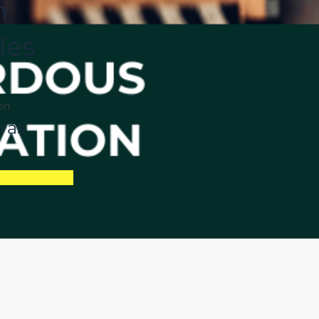
n
glés
ón
ras