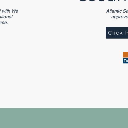
d with We
Atlantic S
tional
approve
urse.
Click 