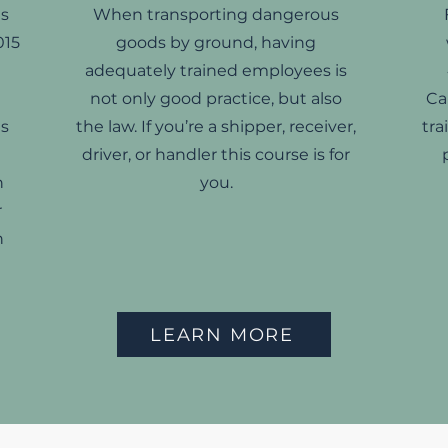
s
When transporting dangerous
015
goods by ground, having
adequately trained employees is
not only good practice, but also
Ca
is
the law. If you’re a shipper, receiver,
tra
driver, or handler this course is for
n
you.
r
h
LEARN MORE