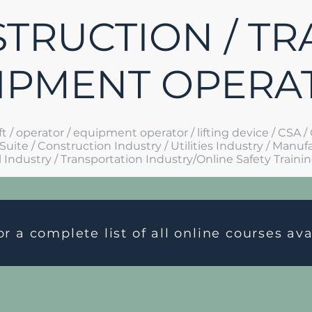
TRUCTION / TR
IPMENT OPERA
lift / operator / equipment operator / lifting device / CSA /
uite / Construction Industry / Utilities Industry / Manuf
l Industry / Transportation Industry/Online Safety Traini
or a complete list of all online courses av