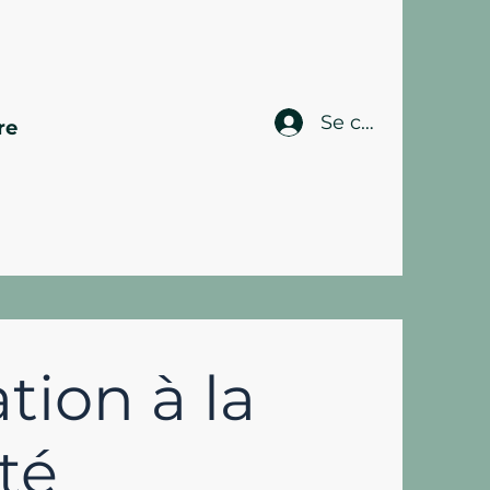
Se connecter
re
tion à la
té