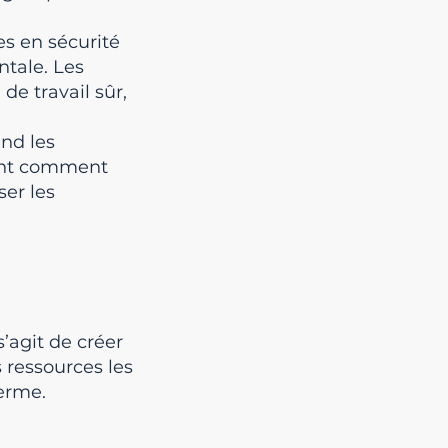
es en sécurité
ntale. Les
de travail sûr,
end les
vent comment
ser les
s’agit de créer
 ressources les
terme.