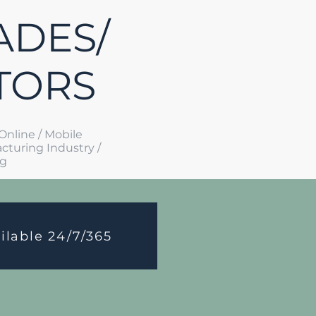
ADES/
TORS
 Online / Mobile
acturing Industry /
ng
ailable 24/7/365