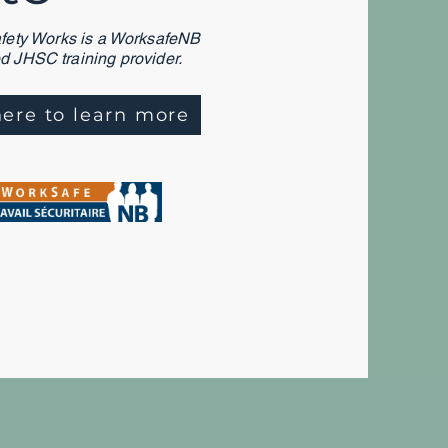
afety Works is a WorksafeNB
d JHSC training provider.
here to learn more