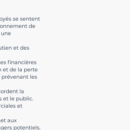
oyés se sentent
vironnement de
e une
utien et des
tes financières
et de la perte
n prévenant les
cordent la
 et le public.
ciales et
met aux
gers potentiels.