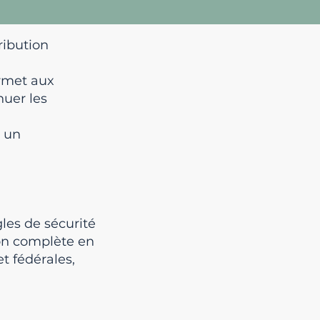
ribution
ermet aux
nuer les
i un
gles de sécurité
ion complète en
et fédérales,