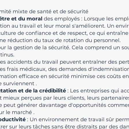
mité mixte de santé et de sécurité
être et du moral
des employés : Lorsque les empl
action au travail et leur moral s'améliorent. Un en
 culture de confiance et de respect, ce qui entraîn
une réduction du taux de rotation du personnel.
ur la gestion de la sécurité. Cela comprend un so
tinus.
Les accidents du travail peuvent entraîner des per
es frais médicaux, des demandes d'indemnisation 
rmation efficace en sécurité minimise ces coûts e
ne surviennent
.
tation et
de la crédibilité
: Les entreprises qui ac
nt mieux perçues par leurs clients, leurs partenaires
ve peut générer davantage d'opportunités commer
sur le marché
.
oductivité
: Un environnement de travail sûr per
r sur leurs tâches sans être distraits par des dan